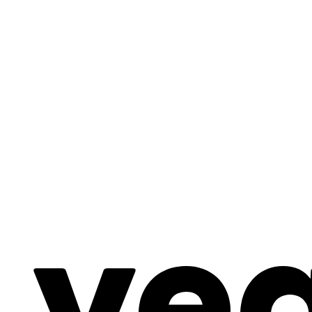
entspann’ dich, ich
übernehme!
Corporate Design: Digital Human
ye