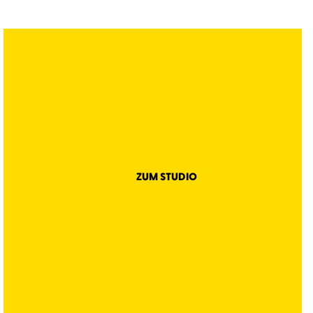
ZUM STUDIO
wichtig.
Impressum
Datenschutz
AGB