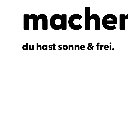
mache
du hast
sonne & frei
.