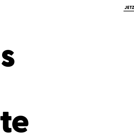
JET
s
te